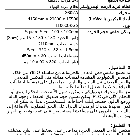
سرعة القطع
2-3 مرات / دقيقة
نظام تبريد الزيت الهيدروليكي
نظام تبريد الهواء
محرك
360kW
أبعاد المكبس (LxWxH)
15500 × 29600 × 4150mm
وزن
110000KGS
يمكن خفض حجم الخردة
Square Steel: 100 × 100mm
زاوية الحديد: 180 × 180 × 15 مم (3pcs)
جولة الصلب: D110mm
I Steel: 320 × 132 × 11.5mm
مسطحات الصلب: 30 × 450mm
قناة الصلب: 320 × 90 × 10 مم
3.
التفاصيل:
تم تصنيع مكبس قص المعادن بالخرسانة من سلسلة Y83Q من خلال
امتصاص التكنولوجيا المتقدمة لمنتجات مماثلة مثل المكبس المعدني
والقص المعدني في الداخل والخارج ، مما يعمل على تمشيط احتياجات
العملاء وحالات التشغيل الفعلية الخاصة بنا.
مع نظام محرك هيدروليكي ، يمكن تشغيل الآلة تحت التحكم اليدوي أو
التحكم الآلي في PLC. يمكن تصميم حجم صندوق الضغط ، وحجم البالة
ووضع البالون خصيصا لتلبية احتياجات المستخدمين. لدينا آلة يمكن أن
تكون مجهزة بمحرك أو محرك الديزل على النحو المطلوب. بالإضافة إلى
ذلك ، نحن قادرون على مساعدة المستخدمين على تثبيت وتصحيح الجهاز
وتدريب المشغلين.
4. التطبيق:
مكبس البالات المعدني الخردة هذا قادر على الضغط على البارد بمختلف