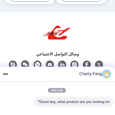
وسائل التواصل الاجتماعي
Cherry Feng
اتصل سريعًا
تيل
4:41 AM
86-135-84177887
Good day, what product are you looking for?
بريد إلكتروني
sales@balerofchina.com