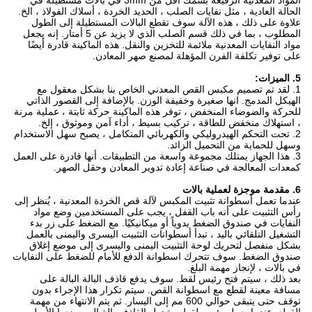
المواد المعدنية الرفيعة بسمك أقل من 3mm في بالات مستطيلة في
الحالة العادية ، مثل نفايات الصلب ، الحديد الخردة ، أسلاك الفولاذ ، الخ.
علاوة على ذلك ، هذه الآلة سوف تقطع البالات المستطيلة إلى الطول
المطلوب ، بما في ذلك قسم الصلب الذي لا يزيد عن 5 أمتار. إنه يجعل
مواد النفايات المعدنية ملائمة للتخزين والنقل. هذه الماكينة قادرة أيضًا
على توفير تكلفة الفرن المؤهلة لمصنع صهر المعادن.
5. الميزات:
1. لقد تم تصميم مكبس القص المعدني الخاص بنا بشكل معقول مع
الهيكل المدمج. انها صغيرة وخفيفة الوزن. بالإضافة إلى القصور الذاتي
للحركة والضوضاء المنخفض ، توفر هذه الماكينة حركة ثابتة ، عملية مرنة
، استهلاك منخفض للطاقة ، تركيب بسيط ، أداء آمن وموثوق ، إلخ.
2. تحت التحكم الهيدروليكي والكهربائي المتكامل ، يصبح سهل الاستخدام
وسهل للحماية من التحميل الزائد.
3. هذا الجهاز يمتلك مجموعة واسعة من التطبيقات. أنها قادرة على العمل
كمعدات المعالجة في صناعة إعادة تدوير المعادن وحقل الصهر.
6. مقدمة موجزة لعملية بالات
عندما تعمل أسطوانة تثبيت المكبس لآلة قص الخردة المعدنية ، يُنظر إلى
رأس التثبيت على أنه باب القفل ، يجب على المستخدمين وضع مواد
النفايات في صندوق الضغط يدوياً أو ميكانيكيًا. مع الضغط على زر بدء
التشغيل التلقائي باليد ، تبدأ أسطوانات التثبيت اليسرى واليمنى بالعمل
بشكل منفصل لتحريك لوحة التثبيت اليمنى واليسرى إلى موضع إغلاق
صندوق الضغط. سوف تتحرك اسطوانة الدفع للأمام للضغط على النفايات
في بالات ، لإنجاز مهمة البلغ.
بعد ذلك ، سيتم فتح رئيس لقط. سوف يدفع قاذف البالة البالة على
مسافة معينة لقطع مع اسطوانة القص. سيتم تكرار هذا الإجراء بدون
توقف حتى يتبقى حوالي 600 مم إلى اليسار. ثم يتم الانتهاء من مهمة