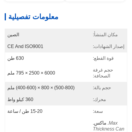
معلومات تفصيلية
مكان المنشأ:
الصين
إصدار الشهادات:
CE And ISO9001
قوة القطع:
630 طن
حجم غرفة
6000 × 2500 × 795 ملم
الصحافة:
حجم بالة:
(500-800) × 800 × (400-600) ملم
محرك:
360 كيلو واط
سعة:
15-20 طن / ساعة
Max.
ماكس.
Thickness Can