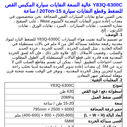
Y83Q-6300C عالية السعة النفايات سيارة المكبس القص
للضغط وقطع النفايات سيارة 15-20Ton / ساعة
نحن الصين صانع نفايات السيارات القص الصحافة.
نحن متخصصون في
معدات إعادة تدوير النفايات المعدنية لألمنيوم Wase ، علب الصفيح ،
نشارة الخشب ، نفايات السيارات ، المبرد ، نفايات الورق ، نفايات
الكرتون ، إلخ.
1. الوصف:
تم تصميم ماكينة تفتيت هواء السيارات Y83Q-6300C للضغط البارد لمواد
معدنية رفيعة مختلفة بسماكة أقل من 4 ملم في بالات مستطيلة في
الحالة العادية ، مثل الصلب الخردة ، الحديد الخردة ، خردة الحديد
والصلب ، وقضيب الأسلاك ، إلخ. علاوة على ذلك ، فإن آلة لصق الخردة
المعدنية هذه قادرة على قطع البالات المستطيلة إلى الطول المطلوب
حسب احتياجات التطبيق.
أيضا ، يمكن أن تقسم مقاطع الصلب التي لا
تزيد عن 5M.
إن معدات إعادة تدوير الخردة المعدنية لدينا تجلب راحة
كبيرة لتخزين ونقل الخردة المعدنية ، وتوفر في الوقت نفسه شحنة فرن
مؤهلة لمصاهر صهر المعادن.
2. المعلمات التقنية:
نموذج
Y83Q-6300C
اسطوانة دفع / قوة القص
630 طن
أقصى ضغط العمل
20MPa
سعة
15-20 طن / ساعة
حجم غرفة الصحافة
6000 × 2500 × 795mm
أبعاد البالة (L
H)
×
W
×
(500-800) × 800 × (400-600) ملم
أقصى سماكة الخردة
5MM