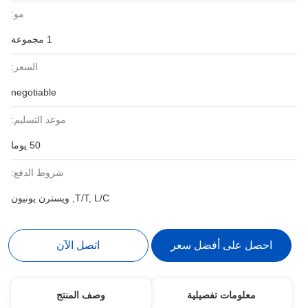
مو:
1 مجموعة
السعر:
negotiable
موعد التسليم:
50 يوما
شروط الدفع:
T/T, L/C, ويسترن يونيون
احصل على أفضل سعر
اتصل الآن
معلومات تفصيلية
وصف المنتج