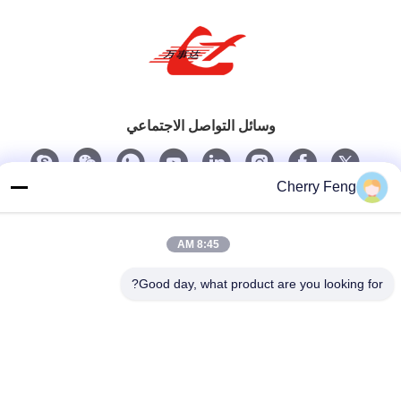
وسائل التواصل الاجتماعي
Cherry Feng
اتصل سريعًا
تيل
8:45 AM
86-135-84177887
Good day, what product are you looking for?
بريد إلكتروني
sales@balerofchina.com
العنوان