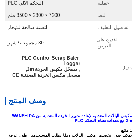
عملية:
التحكم الآلي PLC
البعد:
7200 × 2300 × 3500 ملم
تفاصيل التغليف:
التعبئة صالحة للابحار
القدرة على
30 مجموعة / شهر
العرض:
PLC Control Scrap Baler 
Logger
إبراز:
, 
مسجّل مكبس الخردة 3m
, 
مسجل مكبس الخردة المعدنية CE
وصف المنتج
مكبس البالات المعدنية لإعادة تدوير الخردة المعدنية من WANSHIDA
3m مع معدات نظام التحكم PLC
1
.منتج:
يمكننا قبول تخصيص مكبس البالات وفقًا لطلب المستخدمين.طول غرفة