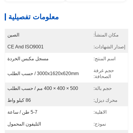
معلومات تفصيلية
مكان المنشأ:
الصين
إصدار الشهادات:
CE And ISO9001
اسم المنتج:
مسجل مكبس الخردة
حجم غرفة
3000x1620x620mm / حسب الطلب
الصحافة:
حجم بالة:
500 × 400 × 400 مم / حسب الطلب
محرك ديزل:
86 كيلو واط
الاهلية:
5-7 طن / ساعة
نموذج:
التليفون المحمول