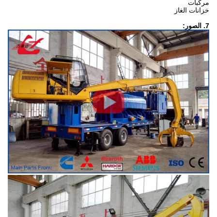
مركبات
خزانات الغاز
7. الصور: