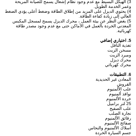
3) الهيكل البسيط مع عدم وجود نظام إشعال يسمح للصيانة المريحة
وعمر الخدمة الطويل.
4) يحتوي الديزل على المزيد من إطلاق الطاقة وضغط أعلى.يؤدي الضغط
العالي إلى زيادة كفاءة الطاقة.
5) بغض النظر عن بيئة العمل ، محرك الديزل يسمح لمسجل المكبس
المعدني الخردة بالعمل في الأماكن حتى مع عدم وجود مصدر طاقة
كهربائية.
5. اختياري إضافي
تغذية الناقل
مسخن الزيت
ومبرد الزيت
محرك ديزل
محرك كهربائي
6. التطبيقات
المعادن غير الحديدية
القروش
علب الألمنيوم
نوافذ ألمنيوم
خردة الألمنيوم
25 لتر براميل
علب الصفيح
نجارة الصلب
رقائق الألمنيوم
صفائح الألمنيوم
أسلاك الألمنيوم والنحاس
جسم السيارة الخردة