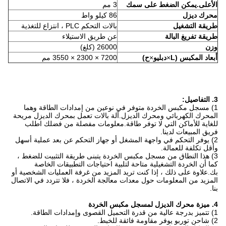
الأعلى.يمكن الضغط على سمك
3 مم
محرك ديزل
86 كيلو واط
طريقة التشغيل
بالات التحكم PLC ، انتزاع للتغذية
طريقة تفريغ البالة
عن طريق الاستيلاء
وزن
26000 (كلغ)
أبعاد المكبس (L
×
دبليو
×
ح)
7200 × 2300 × 3550 مم
3. التفاصيل:
1) مسجل مكبس الخردة متوفر في نوعين من إمدادات الطاقة وهما
المحرك الكهربائي ومحرك الديزل.آلة بالات تعمل بمحرك الديزل مريحة
للغاية للأماكن التي لا توفر طاقة.معلومات مفصلة من فضلك اطلب
فريق المبيعات لدينا.
2) يوفر التحكم في واجهة المشغل أو جهاز التحكم عن بعد عملية أسهل
وأقل تكلفة للعمالة.
3) هذا النطاق من مسجل مكبس الخردة يتبنى طريقة التثبيت للضغط ،
كما أن الخردة التشغيلية متاحة لتلبية احتياجات التطبيقات الخاصة
بك.علاوة على ذلك ، إذا كنت تريد المزيد من غرفة العمليات الشخصية أو
المزيد من المعلومات حول معدات معالجة الخردة ، فلا تتردد في الاتصال
بنا.
4. ميزة محرك الديزل لمسجل مكبس الخردة
1) تتميز بدرجة عالية من قدرة التحميل القصوى وإمدادات الطاقة.
2) شاحن توربو يوفر مقاومة فائقة للخبط.