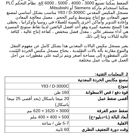
الضغط يمكننا تصنيع 3000 ، 4000 ، 5000 ، 6000 إلخ. نظام التحكم PLC
يمكننا استخدام ماركة Siemens أو Mitsubishi.
مسجل المكبس المعدني Y83 / D-3000C مناسب بشكل أساسي لمصنع
صهر المعادن مع إنتاج متوسط ​​وكبير الحجم ، معمل معالجة المعادن
وإعادة التدوير وأماكن أخرى.بالنسبة للعملاء في روسيا وأوكرانيا ، يحظى
هذا المنتج بشعبية كبيرة وهو أحد أفضل البائعين لدينا.نقاط ستونج المتميزة
هي أداء مستقر عالي ، معدل فشل منخفض ، كفاءة إنتاج عالية ، كثافة
عالية للبالات وما إلى ذلك.
يعبر مسجل مكبس البالات المعدني هذا بشكل كامل عن مفهوم التنقل
والتنوع.مقارنة بآلة بالات التقليدية ، يحتاج مسجل مكبس الخردة المُثبت
على المقطورة إلى مساحة أصغر ويتم تركيبه على مقطورات من أجل
العمل في بيئات عمل مختلفة.
2. المعلمات التقنية:
مصنع مكابس الخردة المعدنية
نموذج
Y83 / D-3000C
قوة دفع / قص الاسطوانة
160 طن
أقصى ضغط عمل
20 ميجا باسكال (بحد أقصى 25 ميجا
باسكال)
ضغط حجم الغرفة
3000 × 1620 × 620 مم
أبعاد البالة (L
×
دبليو
×
ح)
500 × 400 × 400 ملم
الاهلية
5-7 طن / ساعة
وقت دورة التجفيف النظري
60 ثانية.