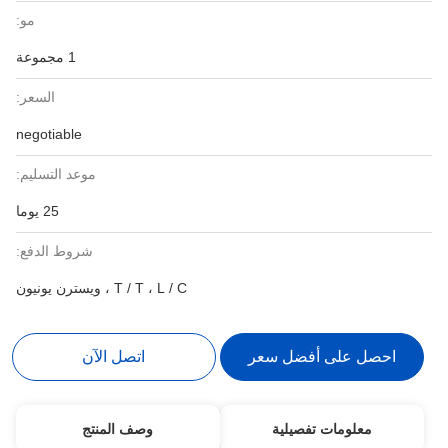
مو:
1 مجموعة
السعر:
negotiable
موعد التسليم:
25 يوما
شروط الدفع:
T / T ، L / C ، ويسترن يونيون
احصل على أفضل سعر
اتصل الآن
معلومات تفصيلية
وصف المنتج