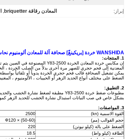
إبراز:
المعادن رقاقة briquetter
, 
ا
WANSHIDA خردة [بريكينغّ] صحافة آلة للمعادن ألومنيوم نحاس أصفر نشارة خشب
1. المنتجات:
إن مكابس خردة المعادن الخردة 0
المعدنية إلى فحم حجري للصهر مرة أخرى بدلاً من الصلب الخردة ، الخنز
يمكن تشغيل الصحافة قالب فحم حجري الخردة يدوياً أو تلقائياً بواسطة PLC.
الضغط على مختلف أنواع الحديد الزهر أو الحبيبات ، الألومنيوم ، المغنيس
2. التطبيق:
مطبوعات ضغط خردة Y83-2500 مطبقة لضغط نشارة الخشب والحديد والألمنيوم والنحاس إلى كتل ذات كثافة عالية للحد من فقدان الصهر في عملية الصهر ، لجعل إعادة التدوير والصهر سهلاً ومريحًا.
بشكل خاص في صب النباتات استبدال نشارة الخشب للحديد الزهر كموا
3. المواصفات:
القوة الاسمية (kn)
2500
حجم القوالب (مم)
Φ120 × (50-60)
الضغط على بالة (كيلو نيوتن)
220
الطاقة (كيلو واط)
18.5