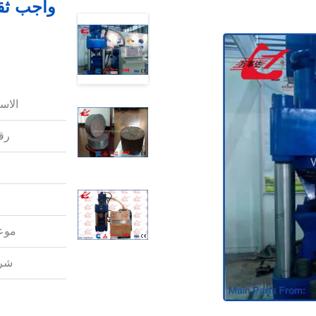
واجب ثقي
الاس
رقم
موعد
شرو