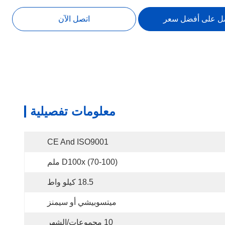
ل على أفضل سعر
اتصل الآن
معلومات تفصيلية
CE And ISO9001
D100x (70-100) ملم
18.5 كيلو واط
ميتسوبيشي أو سيمنز
10 مجموعات/الشهر