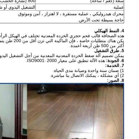
سعة (كغم / ساعة)
800 (نشارة الخشب الزهر)
عملية
التشغيل اليدوي أو شبه 
محرك هيدروليكي ، عملية مستقرة ، لا اهتزاز ، آمن وموثوق.
حاجة بسيطة تحت الأرض.
4. النمط الهيكلي
هذه الصحافة قالب فحم حجري الخردة المعدنية تختلف في الهيكل الرأسي 
أكثر من 500 طن أربعة أعمدة.
5. طرق التشغيل
يمكن تصميم آلة ضغط الخردة المعدنية المعدنية من أجل التشغيل اليدوي ، التشغيل التلقائي 
6. الجودة:
هذه الآلة تنطبق على معيار ISO9001: 2000.
7. الخدمة:
1) ضمان سنة واحدة وصيانة مدى الحياة.
2) أي مشكلة ، يمكنك الاتصال بنا مباشرة.
8. الصور: