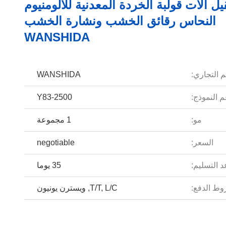
ل آلات قولبة الخردة المعدنية للالومنيوم
النحاس رقائق الخشب ونشارة الخشب
WANSHIDA
م التجاري:
WANSHIDA
 النموذج:
Y83-2500
مو:
1 مجموعة
السعر:
negotiable
 التسليم:
35 يوما
ط الدفع:
T/T, L/C, ويسترن يونيون