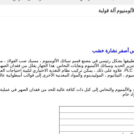
لألومنيوم آلة قولبة
Y83-250 المصنوعة في الصين يتم تطبيقها بشكل رئيسي في مصنع قسم سبائك الألومنيوم ، مسبك ص
ير الحديد وسبائك الألمنيوم ونفايات النحاس.
هذا الجهاز يقلل من فقدان الصهر 
علاوة على ذلك ، يمكن تركيب نظام التغذية الاختياري لتلبية احتياجات العم
يوم ، التيتانيوم ، الموليبدينوم والمواد المعدنية الأخرى إلى قوالب أسطوانية ع
د خام.