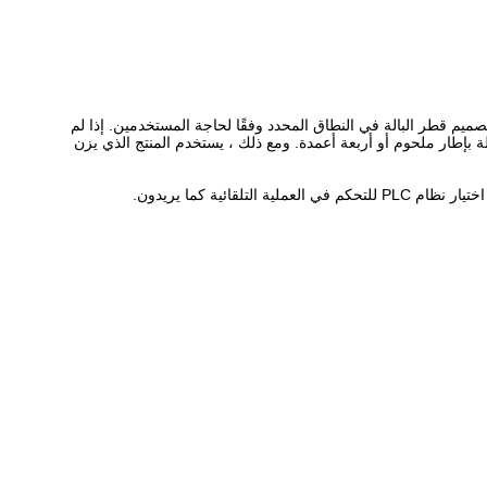
يم قطر البالة في النطاق المحدد وفقًا لحاجة المستخدمين. إذا لم
 أقل من 200 طن يتم هيكلها بإطار ملحوم. مع وزن يتراوح من 200 طن إلى 315 طن ، تم تصميم الآلة بإطار ملحوم أو أربعة أعمدة. ومع ذلك ، يستخدم المنتج الذي يزن
ية كما يريدون.