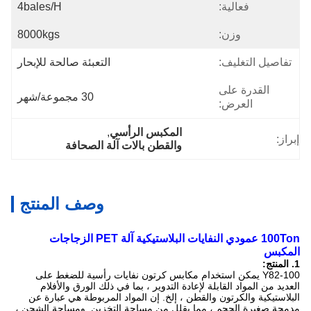
فعالية:
4bales/h
وزن:
8000kgs
تفاصيل التغليف:
التعبئة صالحة للإبحار
القدرة على
30 مجموعة/شهر
العرض:
المكبس الرأسي
, 
إبراز:
والقطن بالات آلة الصحافة
وصف المنتج
100Ton عمودي النفايات البلاستيكية آلة PET الزجاجات
المكبس
1. المنتج:
Y82-100 يمكن استخدام مكابس كرتون نفايات رأسية للضغط على
العديد من المواد القابلة لإعادة التدوير ، بما في ذلك الورق والأفلام
البلاستيكية والكرتون والقطن ، إلخ. إن المواد المربوطة هي عبارة عن
مدمجة صغيرة الحجم ، مما يقلل من مساحة التخزين. ومساحة الشحن ،