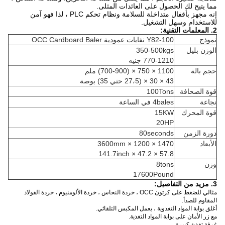
مما يتيح لك الحصول على العائدات المثلى.
إنه مجهز بأقفال متداخلة للسلامة ونظام تحكم PLC ، لذا فهو آمن
للاستخدام وسهل التشغيل.
2.
المعلمات التقنية:
نموذج
Y82-100 نفايات عمودية OCC Cardboard Baler
الوزن بليل
350-500kgs
770-1210 جنيه
حجم بالة
1100 × 750 × (700-900) ملم
43 × 30 × (27،5 حتي 35) بوصة
قوة الصحافة
100Tons
نجاعة
4bales في الساعة
قوة المحرك
15KW
20HP
دورة الزمن
80seconds
الأبعاد
1470 × 1200 × 3600mm
57.8 × 47.2 × 141.7inch
وزن
8tons
17600Pound
3. مزيد من التفاصيل:
مثالي للضغط على كرتون OCC ، خردة النحاس ، خردة الألومنيوم ، خردة الفولاذ
المقاوم للصدأ.
أغلق بوابة المواد التغذوية ، يعمل المكبس التلقائي.
مع زر الأمان على بوابة المواد التغذية.
غرفة تغذية كبيرة