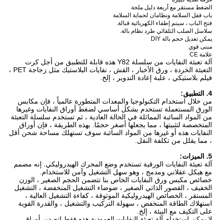
الضغط مستقر مع أربعة دليل ملحة
باب قفل السلامة ونظامان لحماية السلامة
فتح الباب ، سيتم إطفاء الكهربائية قبالة.
سلاسل الصلب التلقائي طرد نظام بالة.
يمكن تعديل حجم بالة DIY
مبنى قوي
علامة CE
آلة تعبئة النفايات من سلسلة Y82 هذه قابلة للتطبيق من أجل كرت
التعبئة الخردة ، ورق الأخبار ، القش ، نفايات البلاستيك مثل زجاجة PET ،
فيلم بلاستيكي ، علبة إعادة التدوير ، إلخ.
4. التطبيق:
من خلال استخدام التكنولوجيا والمعدات المتطورة عالمياً ، فإن مكابس
الورق المستعملة تستخدم بشكل أساسي لضغط أوراق النفايات وغيرها
من المواد السائبة المماثلة في الحالة العادية ، ثم تستخدم سلسلة التعبئة
المتخصصة لتثبيتها ، مما يجعلها أصغر حجمًا.
بهذه الطريقة ، فإن أوراق
النفايات هذه أو غيرها من المواد السائبة سوف تستهلك مساحة شحن أقل
، مما يقلل من تكلفة النقل.
5. الميزات:
آلة تعبئة النفايات الورقية تستخدم وضع المحرك الهيدروليكي.
إنه مصمم
مع هيكل عقلاني ومدمج ، وهو سهل التشغيل وآمن للاستخدام.
خصائص مكبس ورق النفايات الخاص بنا تتضمن الحجم الصغير ، الوزن
الخفيف ، القصور الذاتي الصغير ، ضوضاء التشغيل المنخفضة ، التشغيل
المستقر ، الخصائص الهيدروليكية الموثوقة ، كفاءة التشغيل العالية ،
استهلاك الطاقة المنخفض ، سهولة التركيب والتشغيل ، والقدرة القوية
على التكيف مع البيئة ، إلخ.
لا يمكن استخدام آلة تعبئة النفايات العمودية هذه فقط لتصدير أوراق