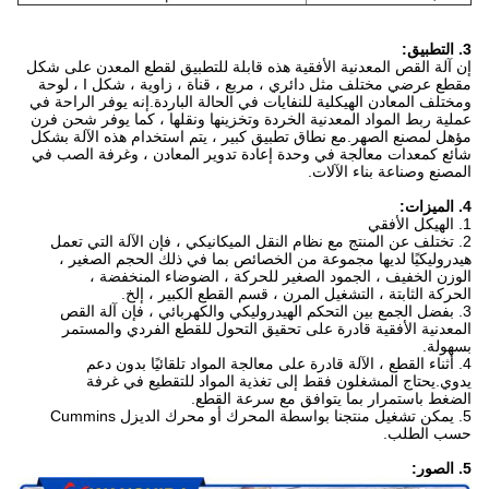
3. التطبيق:
إن آلة القص المعدنية الأفقية هذه قابلة للتطبيق لقطع المعدن على شكل
مقطع عرضي مختلف مثل دائري ، مربع ، قناة ، زاوية ، شكل I ، لوحة
ومختلف المعادن الهيكلية للنفايات في الحالة الباردة.إنه يوفر الراحة في
عملية ربط المواد المعدنية الخردة وتخزينها ونقلها ، كما يوفر شحن فرن
مؤهل لمصنع الصهر.مع نطاق تطبيق كبير ، يتم استخدام هذه الآلة بشكل
شائع كمعدات معالجة في وحدة إعادة تدوير المعادن ، وغرفة الصب في
المصنع وصناعة بناء الآلات.
4. الميزات:
1. الهيكل الأفقي
2. تختلف عن المنتج مع نظام النقل الميكانيكي ، فإن الآلة التي تعمل
هيدروليكيًا لديها مجموعة من الخصائص بما في ذلك الحجم الصغير ،
الوزن الخفيف ، الجمود الصغير للحركة ، الضوضاء المنخفضة ،
الحركة الثابتة ، التشغيل المرن ، قسم القطع الكبير ، إلخ.
3. بفضل الجمع بين التحكم الهيدروليكي والكهربائي ، فإن آلة القص
المعدنية الأفقية قادرة على تحقيق التحول للقطع الفردي والمستمر
بسهولة.
4. أثناء القطع ، الآلة قادرة على معالجة المواد تلقائيًا بدون دعم
يدوي.يحتاج المشغلون فقط إلى تغذية المواد للتقطيع في غرفة
الضغط باستمرار بما يتوافق مع سرعة القطع.
5. يمكن تشغيل منتجنا بواسطة المحرك أو محرك الديزل Cummins
حسب الطلب.
5. الصور: