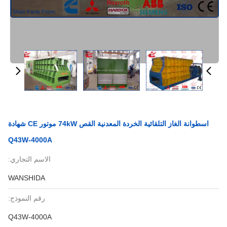
اسطوانة الغاز التلقائية الخردة المعدنية القص 74kW موتور CE شهادة
Q43W-4000A
الاسم التجاري:
WANSHIDA
رقم النموذج:
Q43W-4000A