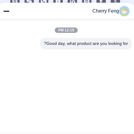
Cherry Feng
اتصل سريعًا
تيل
12:19 PM
86-135-84177887
Good day, what product are you looking for?
بريد إلكتروني
sales@balerofchina.com
العنوان
سياسة الخصوصية
|
خريطة الموقع
الصين جيدة الجودة خردة المعادن رزمة مربوطة المورد. حقوق الطبع
والنشر © 2016-2026 Jiangsu Wanshida Hydraulic Machinery Co.,
Ltd . كل شيء حقوق محجوزة