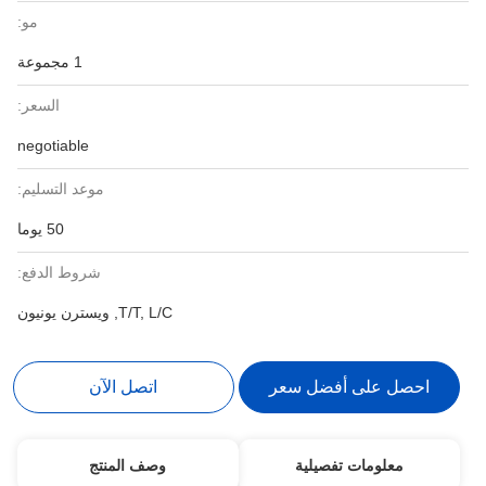
مو:
1 مجموعة
السعر:
negotiable
موعد التسليم:
50 يوما
شروط الدفع:
T/T, L/C, ويسترن يونيون
احصل على أفضل سعر
اتصل الآن
معلومات تفصيلية
وصف المنتج