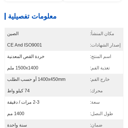
معلومات تفصيلية
مكان المنشأ:
الصين
إصدار الشهادات:
CE And ISO9001
اسم المنتج:
خردة القص المعدنية
تغذية الفم:
1500x1400 ملم
خارج الفم:
1400x450mm أو حسب الطلب
محرك:
74 كيلو واط
سعة:
2-3 مرات / دقيقة
طول النصل:
1400 مم
ضمان:
سنة واحدة