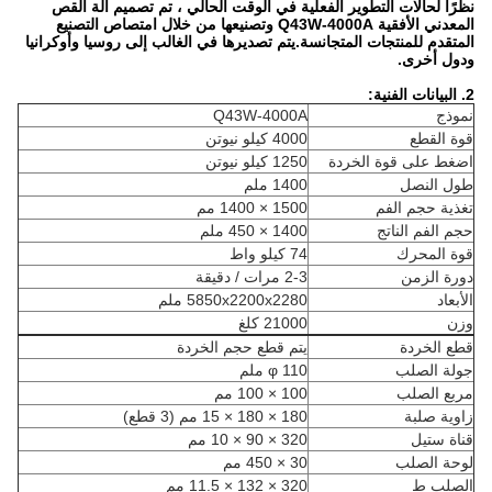
نظرًا لحالات التطوير الفعلية في الوقت الحالي ، تم تصميم آلة القص
المعدني الأفقية Q43W-4000A وتصنيعها من خلال امتصاص التصنيع
المتقدم للمنتجات المتجانسة.يتم تصديرها في الغالب إلى روسيا وأوكرانيا
ودول أخرى.
2. البيانات الفنية:
نموذج
Q43W-4000A
قوة القطع
4000 كيلو نيوتن
اضغط على قوة الخردة
1250 كيلو نيوتن
طول النصل
1400 ملم
تغذية حجم الفم
1500 × 1400 مم
حجم الفم الناتج
1400 × 450 ملم
قوة المحرك
74 كيلو واط
دورة الزمن
2-3 مرات / دقيقة
الأبعاد
5850x2200x2280 ملم
وزن
21000 كلغ
قطع الخردة
يتم قطع حجم الخردة
جولة الصلب
φ 110 ملم
مربع الصلب
100 × 100 مم
زاوية صلبة
180 × 180 × 15 مم (3 قطع)
قناة ستيل
320 × 90 × 10 مم
لوحة الصلب
30 × 450 مم
الصلب ط
320 × 132 × 11.5 مم