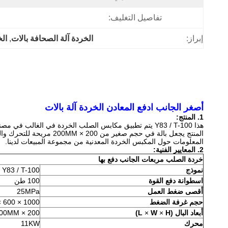
تفاصيل التغليف:
إبراز:
الخردة آلة الصحافة بالات
, 
الخ
أصغر الجانب ادفع المعادن الخردة آلة بالات
1. المنتج:
هذا Y83 / T-100 يتم تطبيق مكابس الصلب الخردة في الغالب في مصنع صهر المعادن ومحطة الخردة المعاد تدويرها مع متطلبات منخفضة على الإنتاج.
المنتج يجعل بالة في حجم صغير من 200 × 200MM مريحة للتحرك والصهر.
المعلومات حول المكبس الخردة المعدنية من مجموعة المبيعات لدينا.
2. المعايير الفنية:
خردة الصلب
مربعات الجانب دفع بها
نموذج
Y83 / T-100
اسطوانة دفع القوة
100 طن
أقصى ضغط العمل
25MPa
حجم غرفة الضغط
1000 × 600 × 500MM
أبعاد البال (L
H)
×
W
×
200 × 200MM
محرك
11KW