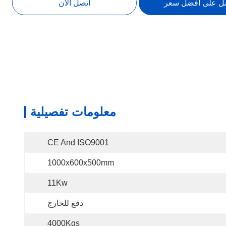
ل على أفضل سعر
اتصل الآن
معلومات تفصيلية
CE And ISO9001
1000x600x500mm
11Kw
دفع للخارج
4000Kgs