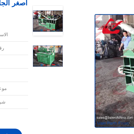
الاس
رقم
موعد
شرو