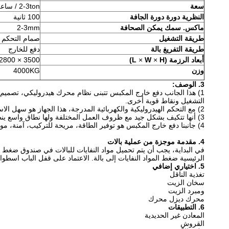
سعة
2-3ton / ساعة
النظرية دورة دورة الجافة
100 ثانية
ماكس.
سمك يمكن الصحافة
2-3mm
طريقة التشغيل
صمام التحكم ا
طريقة التفريغ بالة
دفع للخارج
أبعاد الرزمة (L
H)
×
W
×
3500 × 2800 × 1650mm
وزن
4000KG
3. الوصف:
1) هذا الجانب دفع خارج المكبس تتبنى نظام محرك هيدروليكي، تصميم معقول و هيكل مدمج.
التشغيل ونقاط قوية أخرى.
2) مع التحكم الهيدروليكية والكهربائية المدرجة، هذا الجهاز هو سهل الاستعمال وأنه من السهل لتحقيق حماية الزائد.
3) أنها تتكيف بشكل جيد مع ظروف العمل المختلفة ولها نطاق واسع ينطبق، مثل تجهيز المعدات في إعادة تدوير المعادن وحدة المعالجة، الفرن تهمة آلة معالجة في مسبك، الخ.
4) جانبنا دفع خارج المكبس هو توفير الطاقة، مريحة للتركيب، آمنة، موثوقة وفعالة أثناء العمل.
4. مقدمة موجزة من عملية بالات
في البداية، يجب أن يتم تحميل مواد النفايات للبالات في صندوق ضغط يدو
الرئيسية ضغط المواد النفايات إلى بالة.
الاعتماد على قفل الباب اسطوان
5. اختياري إضافي
تغذية الناقل
سخان الزيت
ومبرد الزيت
محرك ديزل محرك
6. التطبيقات
المعادن غير الحديدية
القروش