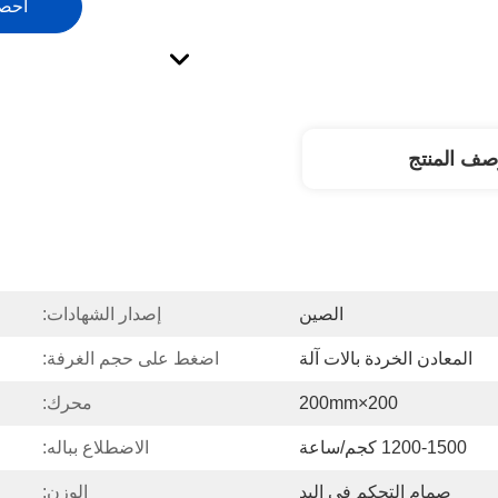
احص
صف المنتج
الصين
إصدار الشهادات:
المعادن الخردة بالات آلة
اضغط على حجم الغرفة:
200×200mm
محرك:
1200-1500 كجم/ساعة
الاضطلاع بباله:
صمام التحكم في اليد
الوزن: