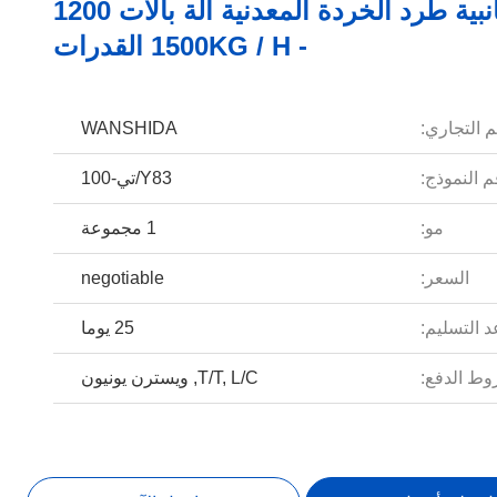
أصغر الجانبية طرد الخردة المعدنية آلة بالات 1200
- 1500KG / H القدرات
م التجاري:
WANSHIDA
 النموذج:
Y83/تي-100
مو:
1 مجموعة
السعر:
negotiable
 التسليم:
25 يوما
ط الدفع:
T/T, L/C, ويسترن يونيون