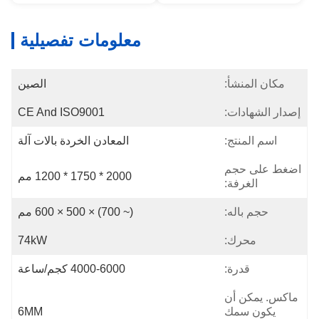
معلومات تفصيلية
مكان المنشأ:
الصين
إصدار الشهادات:
CE And ISO9001
اسم المنتج:
المعادن الخردة بالات آلة
اضغط على حجم
2000 * 1750 * 1200 مم
الغرفة:
حجم باله:
(~ 700) × 500 × 600 مم
محرك:
74kW
قدرة:
4000-6000 كجم/ساعة
ماكس. يمكن أن
يكون سمك
6MM