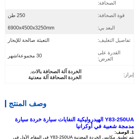
الصحافة:
قوة الصحافة:
250 طن
البعد بي:
6900x4500x3250mm
تفاصيل التغليف:
التعبئة صالحة للإبحار
القدرة على
30 مجموعة/شهر
العرض:
الخردة آلة الصحافة بالات
, 
إبراز:
الخردة الصحافة آلة معدنية
وصف المنتج
Y83-250UA الهيدروليكية النفايات سيارة خردة سيارة
مدمجة شعبية في أوكرانيا
1. الوصف:
يتم تطبيق مكابس الخردة المعدنية Y83-250UA في المقام الأول في