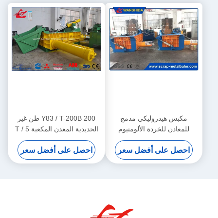
مكبس هيدروليكي مدمج
Y83 / T-200B 200 طن غير
للمعادن للخردة الألومنيوم
الحديدية المعدن المكعبة 5 T /
والنحاس، قوة 160 طن مع مبرد
H سعة التحكم الآلي PLC
احصل على أفضل سعر
احصل على أفضل سعر
زيت بالهواء