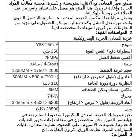
مصنع صهر المعادن مع الانتاج المتوسطة والكبيرة، محطة معالجة المواد
الخردة وإعادة تدويرها. هذا المنتج هو يفضل على نطاق واسع من قبل
العملاء في روسيا وأوكرانيا.
وتتمثل مزايا هذا المكبس الخردة المعدنية عن طريق التشغيل اليدوي،
وانخفاض معدل الفشل وكفاءة عالية. ويمكن الحصول على مزيد من
المعلومات من فريق المبيعات المتخصصة لدينا.
2. المواصفات الفنية:
خردة المعادن الخردة الهيدروليكية
نموذج
Y83-250UA
اسطوانة دفع / القص القوة
250 طن
أقصى ضغط العمل
25MPa
سعة
4-6tons / ساعة
حجم غرفة الضغط
2000 × 1750 × 1200MM
أبعاد بيل (طول × عرض × ارتفاع)
(~ 700) × 500 × 600MM
النظرية دورة دورة الجافة
110 ثانية
ماكس.
سمك يمكن الصحافة
6MM
محرك
74kW
أبعاد الرزمة (طول × عرض × ارتفاع)
6900 × 4500 × 3250mm
وزن
23500 (كلغ)
نحن هيدروليك الخردة المعادن المكبس المضغوط الصانع يقع في
جيانغسو، الصين. نحن متخصصون في معدات إعادة تدوير النفايات
المعدنية لمصنوعات الألمنيوم، علب الصفيح، نشارة المعادن، نفايات
السيارات، المبرد، نفايات الورق، كرتون النفايات، الخ.
3. الميزات: