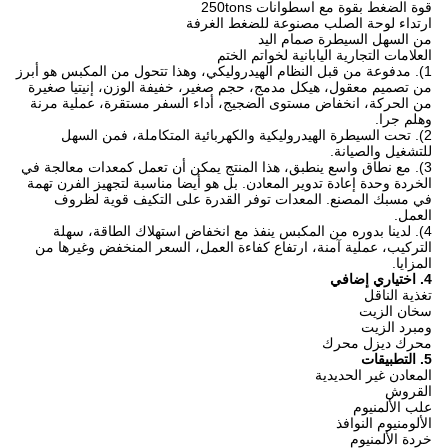
قوة الضغط بقوة مع اسطوانات 250tons
ارتداء لوحة الصلب مصنوعة للضغط الغرفة
من السهل السيطرة صمام اليد
العلامات التجارية اليابانية لخواتم الختم
1). مدفوعة من قبل النظام الهيدروليكي، وهذا تتحول من المكبس هو أبرز
من تصميم معقول، هيكل مدمج، حجم صغير، خفيفة الوزن، إنيتيا صغيرة
من الحركة، انخفاض مستوى الضجيج، أداء السفر مستقرة، عملية مرنة
وهلم جرا.
2). تحت السيطرة الهيدروليكية والكهربائية المتكاملة، فمن السهل
للتشغيل والصيانة.
3). مع نطاق واسع ينطبق، هذا المنتج يمكن أن تعمل كمعدات معالجة في
الخردة وحدة إعادة تدوير المعادن. بل هو أيضا مناسبة لتجهيز الفرن تهمة
في مسبك المصنع. المعدات توفر القدرة على التكيف قوية لظروف
العمل.
4). لدينا بدوره من المكبس ينفذ مع انخفاض استهلاك الطاقة، سهلة
التركيب، عملية آمنة، ارتفاع كفاءة العمل، السعر المنخفض وغيرها من
المزايا.
4. اختياري إضافي
تغذية الناقل
سخان الزيت
ومبرد الزيت
محرك ديزل محرك
5. التطبيقات
المعادن غير الحديدية
القروش
علب الألمنيوم
الألومنيوم النوافذ
خردة الألمنيوم