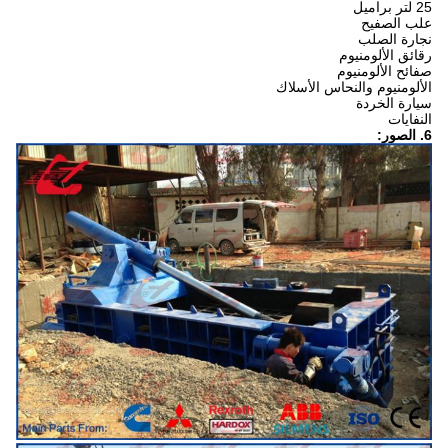
25 لتر براميل
علب الصفيح
نجارة الصلب
رقائق الألومنيوم
صفائح الألومنيوم
الألومنيوم والنحاس الأسلاك
سيارة الخردة
النفايات
6. الصور: