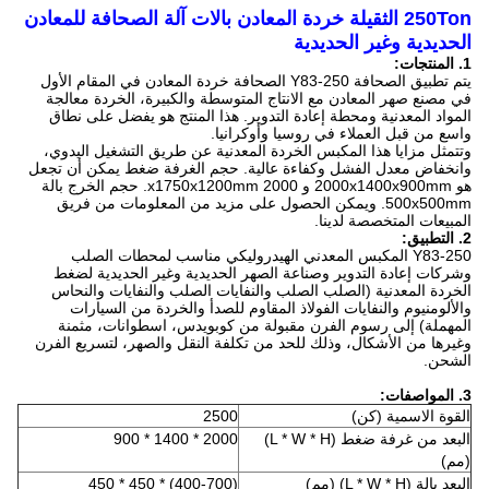
250Ton الثقيلة خردة المعادن بالات آلة الصحافة للمعادن
الحديدية وغير الحديدية
1. المنتجات:
يتم تطبيق الصحافة Y83-250 الصحافة خردة المعادن في المقام الأول
في مصنع صهر المعادن مع الانتاج المتوسطة والكبيرة، الخردة معالجة
المواد المعدنية ومحطة إعادة التدوير.
هذا المنتج هو يفضل على نطاق
واسع من قبل العملاء في روسيا وأوكرانيا.
وتتمثل مزايا هذا المكبس الخردة المعدنية عن طريق التشغيل اليدوي،
وانخفاض معدل الفشل وكفاءة عالية.
حجم الغرفة ضغط يمكن أن تجعل
هو 2000x1400x900mm و 2000 x1750x1200mm.
حجم الخرج بالة
500x500mm.
ويمكن الحصول على مزيد من المعلومات من فريق
المبيعات المتخصصة لدينا.
2. التطبيق:
Y83-250 المكبس المعدني الهيدروليكي مناسب لمحطات الصلب
وشركات إعادة التدوير وصناعة الصهر الحديدية وغير الحديدية لضغط
الخردة المعدنية (الصلب الصلب والنفايات الصلب والنفايات والنحاس
والألومنيوم والنفايات الفولاذ المقاوم للصدأ والخردة من السيارات
المهملة) إلى رسوم الفرن مقبولة من كوبويدس، اسطوانات، مثمنة
وغيرها من الأشكال، وذلك للحد من تكلفة النقل والصهر، لتسريع الفرن
الشحن.
3. المواصفات:
القوة الاسمية (كن)
2500
البعد من غرفة ضغط (L * W * H)
2000 * 1400 * 900
(مم)
البعد بالة (L * W * H) (مم)
(400-700) * 450 * 450