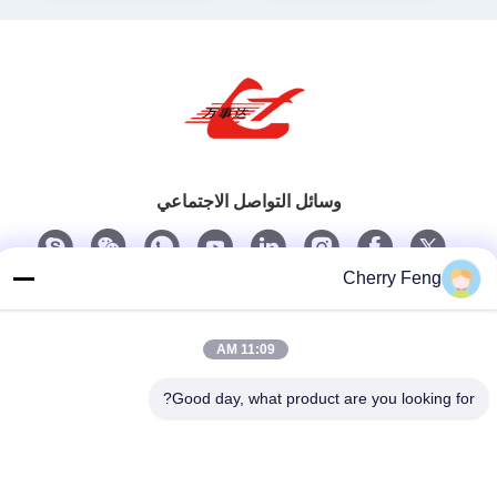
وسائل التواصل الاجتماعي
Cherry Feng
اتصل سريعًا
تيل
11:09 AM
86-135-84177887
Good day, what product are you looking for?
بريد إلكتروني
sales@balerofchina.com
العنوان