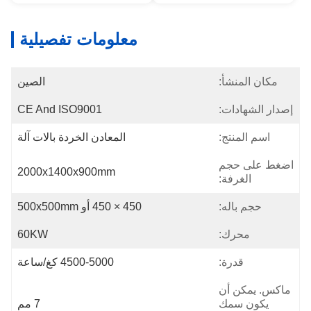
معلومات تفصيلية
مكان المنشأ:
الصين
إصدار الشهادات:
CE And ISO9001
اسم المنتج:
المعادن الخردة بالات آلة
اضغط على حجم
2000x1400x900mm
الغرفة:
حجم باله:
450 × 450 أو 500x500mm
محرك:
60KW
قدرة:
4500-5000 كغ/ساعة
ماكس. يمكن أن
يكون سمك
7 مم