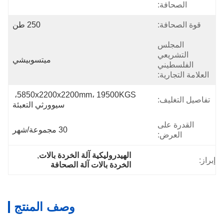
الصحافة:
قوة الصحافة:
250 طن
المجلس
التشريعي
ميتسوبيشي
الفلسطيني
العلامة التجارية:
5850x2200x2200mm، 19500KGS، 
تفاصيل التغليف:
سيوورثي التعبئة
القدرة على
30 مجموعة/شهر
العرض:
الهيدروليكية آلة الخردة بالات
, 
إبراز:
الخردة بالات آلة الصحافة
وصف المنتج