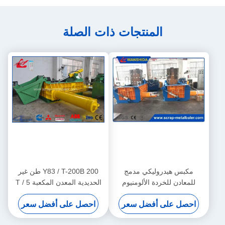
المنتجات ذات الصلة
مكبس هيدروليكي مدمج
Y83 / T-200B 200 طن غير
للمعادن للخردة الألومنيوم
الحديدية المعدن المكعبة 5 T /
والنحاس، قوة 160 طن مع مبرد
H سعة التحكم الآلي PLC
احصل على أفضل سعر
احصل على أفضل سعر
زيت بالهواء