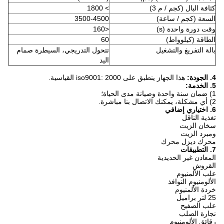
كثافة البال (كجم / م 3)
> 1800
السعة (كجم / ساعة)
3500-4500
وقت دورة واحدة (s)
<160
الطاقة (كيلوواط)
60
بالة التفريغ والتشغيل
تتحول التدريجي، السيطرة صمام
اليد
4. الجودة:
هذا الجهاز ينطبق على iso9001: 2000 القياسية.
5. الخدمة:
1) ضمان سنة واحدة وصيانة مدى الحياة؛
2) أي مشكلة، يمكنك الاتصال بنا مباشرة.
6. اختياري إضافي
تغذية الناقل
سخان الزيت
ومبرد الزيت
محرك ديزل محرك
7. التطبيقات
المعادن غير الحديدية
القروش
علب الألمنيوم
الألومنيوم النوافذ
خردة الألمنيوم
25 لتر براميل
علب الصفيح
نجارة الصلب
رقائق الألومنيوم