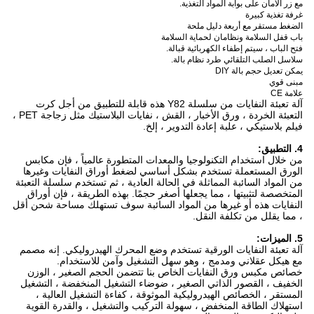
مع زر الأمان على بوابة المواد التغذية.
غرفة تغذية كبيرة
الضغط مستقر مع أربعة دليل ملحة
باب قفل السلامة ونظامان لحماية السلامة
فتح الباب ، سيتم إطفاء الكهربائية قبالة.
سلاسل الصلب التلقائي طرد نظام بالة.
يمكن تعديل حجم بالة DIY
مبنى قوي
علامة CE
آلة تعبئة النفايات من سلسلة Y82 هذه قابلة للتطبيق من أجل كرت
التعبئة الخردة ، ورق الأخبار ، القش ، نفايات البلاستيك مثل زجاجة PET ،
فيلم بلاستيكي ، علبة إعادة التدوير ، إلخ.
4. التطبيق:
من خلال استخدام التكنولوجيا والمعدات المتطورة عالمياً ، فإن مكابس
الورق المستعملة تستخدم بشكل أساسي لضغط أوراق النفايات وغيرها
من المواد السائبة المماثلة في الحالة العادية ، ثم تستخدم سلسلة التعبئة
المتخصصة لتثبيتها ، مما يجعلها أصغر حجمًا.
بهذه الطريقة ، فإن أوراق
النفايات هذه أو غيرها من المواد السائبة سوف تستهلك مساحة شحن أقل
، مما يقلل من تكلفة النقل.
5. الميزات:
آلة تعبئة النفايات الورقية تستخدم وضع المحرك الهيدروليكي.
إنه مصمم
مع هيكل عقلاني ومدمج ، وهو سهل التشغيل وآمن للاستخدام.
خصائص مكبس ورق النفايات الخاص بنا تتضمن الحجم الصغير ، الوزن
الخفيف ، القصور الذاتي الصغير ، ضوضاء التشغيل المنخفضة ، التشغيل
المستقر ، الخصائص الهيدروليكية الموثوقة ، كفاءة التشغيل العالية ،
استهلاك الطاقة المنخفض ، سهولة التركيب والتشغيل ، والقدرة القوية