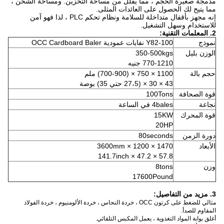
مدمجة صغيرة الحجم ، مما يقلل من مساحة التخزين. ومساحة الشحن ،
مما يتيح لك الحصول على العائدات المثلى.
إنه مجهز بأقفال متداخلة للسلامة ونظام تحكم PLC ، لذا فهو آمن
للاستخدام وسهل التشغيل.
2.
المعلمات التقنية:
نموذج
Y82-100 نفايات عمودية OCC Cardboard Baler
الوزن بليل
350-500kgs
770-1210 جنيه
حجم بالة
1100 × 750 × (700-900) ملم
43 × 30 × (27،5 حتي 35) بوصة
قوة الصحافة
100Tons
نجاعة
4bales في الساعة
قوة المحرك
15KW
20HP
دورة الزمن
80seconds
الأبعاد
1470 × 1200 × 3600mm
57.8 × 47.2 × 141.7inch
وزن
8tons
17600Pound
3. مزيد من التفاصيل:
مثالي للضغط على كرتون OCC ، خردة النحاس ، خردة الألومنيوم ، خردة الفولاذ
المقاوم للصدأ.
أغلق بوابة المواد التغذوية ، يعمل المكبس التلقائي.