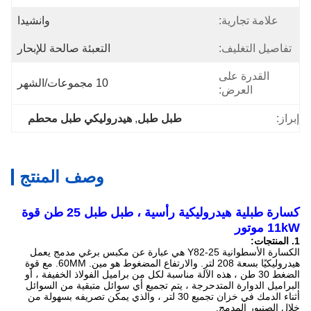
علامة تجارية:
وانشيدا
تفاصيل التغليف:
التعبئة صالحة للإبحار
القدرة على
10 مجموعات/الشهر
العرض:
إبراز:
طبل طبل
, 
هيدروليكي طبل محطم
وصف المنتج
كسارة طبلية هيدروليكية رأسية ، طبل طبل 25 طن قوة
11kW موتور
1. المنتجات:
الكسارة الأسطوانية Y82-25 هي عبارة عن مكبس برغي مدمج يعمل
هيدروليكيًا بسعة 208 لتر.
والارتفاع المضغوط هو مين.
60MM.
مع قوة
الضغط 30 طن ، هذه الآلة مناسبة لكل من براميل الفولاذ الخفيفة ، أو
البراميل الدوارة المتدحرجة ، يتم تجميع أي سوائل متبقية من السوائل
أثناء الدمك في خزان تجميع 30 لتر ، والذي يمكن تصريفه بسهولة من
خلال الصنبور المدمج.