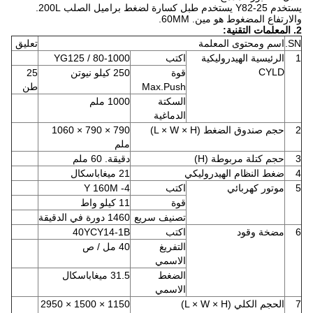
يستخدم Y82-25 يستخدم طبل كسارة لضغط براميل الصلب 200L.
والارتفاع المضغوط هو مين.
60MM.
2. المعلمات التقنية:
SN.
اسم ومحتوى المعلمة
تعليق
1
الرئيسية الهيدروليكية
اكتب
YG125 / 80-1000
CYLD
قوة
250 كيلو نيوتن
25
Max.Push
طن
السكتة
1000 ملم
الدماغية
2
حجم صندوق الضغط (L × W × H)
790 × 790 × 1060
ملم
3
حجم كتلة مربوطة (H)
دقيقة.
60 ملم
4
ضغط النظام الهيدروليكي
21 ميغاباسكال
5
موتور كهربائي
اكتب
Y 160M -4
قوة
11 كيلو واط
تصنيف سريع
1460 دورة في الدقيقة
6
مضخة وقود
اكتب
40YCY14-1B
التفريغ
40 مل / ص
الاسمي
الضغط
31.5 ميغاباسكال
الاسمي
7
الحجم الكلي (L × W × H)
1150 × 1500 × 2950