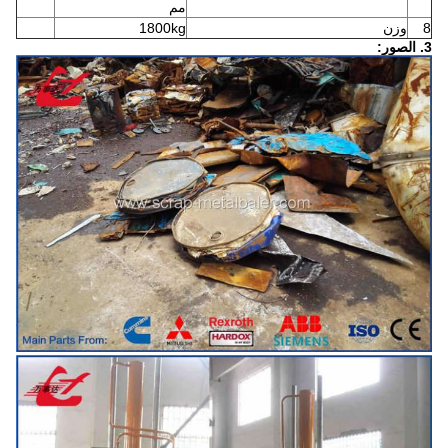
مم
8
وزن
1800kg
3. الصور: