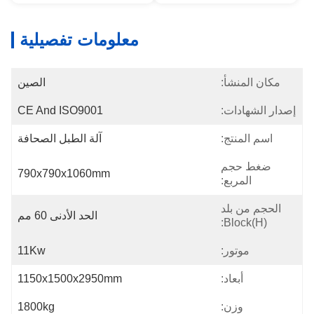
معلومات تفصيلية
مكان المنشأ:
الصين
إصدار الشهادات:
CE And ISO9001
اسم المنتج:
آلة الطبل الصحافة
ضغط حجم
790x790x1060mm
المربع:
الحجم من بلد
الحد الأدنى 60 مم
Block(H):
موتور:
11Kw
أبعاد:
1150x1500x2950mm
وزن:
1800kg