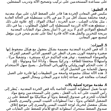
على مساعدة المستخدمين على تركيب وتصحيح الآلة وتدريب المشغلين.
4. التطبيق:
مكبس قص المعادن الخردة هذا قادر على الضغط البارد على مواد معدنية
رفيعة مختلفة بسمك أقل من 3 مم في بالات مستطيلة في الحالة العادية
، مثل نفايات الصلب ، حديد الخردة ، أسلاك الفولاذ ، إلخ. علاوة على ذلك
، ستقطع هذه الآلة الرزمة المستطيلة إلى الطول المطلوب ، بما في ذلك
المقطع الفولاذي الذي لا يزيد عن 5 أمتار.يجعل مواد النفايات المعدنية
مريحة للتخزين والنقل.هذه الآلة قادرة أيضًا على تقديم شحن فرن مؤهل
لمصنع صهر المعادن.
5. الميزات:
1. آلة قص الخردة المعدنية مصممة بشكل معقول مع هيكل مضغوط.إنها
صغيرة وخفيفة الوزن.بصرف النظر عن القصور الذاتي الصغير للحركة
والضوضاء المنخفضة ، توفر هذه الماكينة حركة مستقرة ، وتشغيلًا مرنًا ،
واستهلاكًا منخفضًا للطاقة ، وتركيبًا بسيطًا ، وأداءًا آمنًا وموثوقًا ، إلخ.
2. تحت التحكم الهيدروليكي والكهربائي المتكامل ، يصبح سهل الاستخدام
وسهل للحماية من التحميل الزائد.
3. هذه الآلة تمتلك مجموعة واسعة من التطبيقات.إنها قادرة على العمل
كمعدات معالجة في صناعة إعادة تدوير المعادن ومجال الصهر.
6. مقدمة موجزة لعملية بالات
عندما تعمل أسطوانة التثبيت الخاصة بآلة قص الخردة المعدنية ، يُنظر إلى
رأس التثبيت على أنه باب القفل ، يتعين على المستخدمين وضع مواد
النفايات للحزم في صندوق الضغط يدويًا أو ميكانيكيًا.مع الضغط على زر
التشغيل التلقائي يدويًا ، تبدأ أسطوانات التثبيت اليمنى واليسرى بالعمل
بشكل منفصل لتحريك لوحة التثبيت اليمنى واليسرى إلى موضع إغلاق
صندوق الضغط.ستتحرك أسطوانة الدفع للأمام للضغط على النفايات في