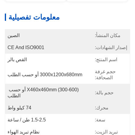
معلومات تفصيلية
مكان المنشأ:
الصين
إصدار الشهادات:
CE And ISO9001
اسم المنتج:
القص بالر
حجم غرفة
3000x1200x680mm أو حسب الطلب
الصحافة:
(300-600) X460x460mm أو حسب 
حجم بالة:
الطلب
محرك:
74 كيلو واط
سعة:
1.5-2.5 طن / ساعة
تبريد الزيت:
نظام تبريد الهواء