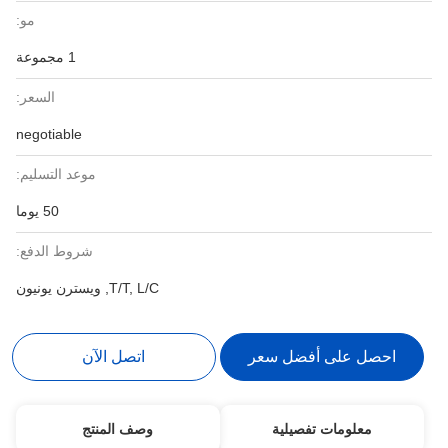
مو:
1 مجموعة
السعر:
negotiable
موعد التسليم:
50 يوما
شروط الدفع:
T/T, L/C, ويسترن يونيون
احصل على أفضل سعر
اتصل الآن
معلومات تفصيلية
وصف المنتج