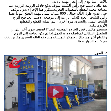
بالات ، مما يؤدي إلى إنجاز مهمة بالات.
بعد ذلك ، سيتم فتح رأس التثبيت.سوف يدفع قاذف الرزمة الرزمة على
مسافة معينة للقطع بأسطوانة القص.سيتكرر هذا الإجراء بدون توقف
حتى يصبح طول البالة حوالي 600 مم.ثم تنتهي مهمة القطع.عندما يعمل
رأس التثبيت ، يعود قاذف الرزمة إلى موضعه الأصلي.بعد فتح ألواح
التثبيت اليمنى واليسرى مرة أخرى ، تتم عملية القطع والتقطيع
الأوتوماتيكية.
سينتظر مكبس قص الخردة المعدنية انتظارًا لضغط يدوي آخر على زر
التشغيل التلقائي لمواصلة دورة العمل.إذا لم تكن بحاجة إلى الرزم
والقطع أكثر من ذلك ، فيمكن للمستخدمين دفع البالة اليسرى مقاس 600
مم خارج الجهاز يدويًا.
7. الصور: