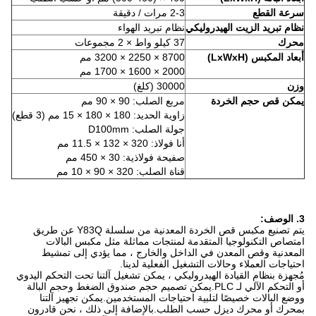
سرعة القطع
2-3 مرات / دقيقة
نظام تبريد الزيت الهيدروليكي
نظام تبريد الهواء
محرك
37 كيلو واط × 2 مجموعات
أبعاد المكبس (LxWxH)
8700 × 2250 × 3200 مم
2000 × 1600 × 1700 مم
وزن
30000 (كلغ)
يمكن قص حجم الخردة
مربع الصلب: 90 × 90 مم
زاوية الحديد: 180 × 180 × 15 مم (3 قطع)
جولة الصلب: D100mm
أنا فولاذ: 320 × 132 × 11.5 مم
صفيحة فولاذية: 30 × 450 مم
قناة الصلب: 320 × 90 × 10 مم
3. الوصف:
يتم تصنيع مكبس قص الخردة المعدنية من سلسلة Y83Q عن طريق
امتصاص التكنولوجيا المتقدمة لمنتجات مماثلة مثل مكبس البالات
المعدنية وقص المعدن في الداخل والخارج ، مما يؤدي إلى تمشيط
احتياجات العملاء وحالات التشغيل الفعلية لدينا.
مُجهزة بنظام القيادة الهيدروليكي ، يمكن تشغيل آلتنا تحت التحكم اليدوي
أو التحكم الآلي لـ PLC.يمكن تصميم حجم صندوق الضغط وحجم البالة
ووضع البالات خصيصًا لتلبية احتياجات المستخدمين.يمكن تجهيز آلتنا
بمحرك أو محرك ديزل حسب الطلب.بالإضافة إلى ذلك ، نحن قادرون