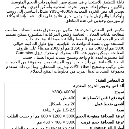
قابلة للتطبيق للاستخدام في مصنع صهر المعادن ذات الحجم المتوسط ​​
والكبير ، وموقع إعادة تدوير الخردة المعدنية وأماكن أخرى ، وقد تم
تصدير آلة قص الخردة المعدنية Y83Q-4000A بشكل أساسي إلى روسيا
وأوكرانيا والبرازيل والهند ودول أخرى.علاوة على ذلك ، قمنا بإنشاء وكلاء
أو موزعين وحيدين في هذه المناطق.
مكبس قص المعادن الخردة هذا مكون من صندوق ضغط انسداد ، مناسب
لمعالجة نفايات المعادن الضخمة وكبس المركبات المكسورة.يمكن تصميم
الحجم المحدد لصندوق الضغط والبالة خصيصًا لتلبية احتياجات
المستخدمين.بالنسبة للمواصفات القياسية ، يبلغ طول الماكينة حوالي
3000 مم أو 5000 مم ، أو 1350 مم أو 2000 مم.بناءً على ظروف
المعالجة ، يمكن تجهيز هذه الآلة بمحرك أو محرك ديزل Cummins.
آلتنا مضمونة لمدة عام واحد ويسمح بتمديد فترة الضمان حسب
الحاجة.بالإضافة إلى ذلك ، نحن نزود المستخدمين بمجموعة من الخدمات
مثل تركيب وتصحيح أخطاء الآلات وتدريب المشغلين وما إلى ذلك.ستقدم
مجموعة المبيعات لدينا المزيد من معلومات المنتج للعملاء.
2. المعايير الفنية:
آلة قص وتدوير الخردة المعدنية
نموذج
Y83Q-4000A
قوة دفع / قص الاسطوانة
400 طن
أقصى ضغط عمل
20 ميجا باسكال
سعة
1.5-2.5 طن / ساعة
غرفة الصحافة مفتوحة الحجم
3000 × 1200 × 680 مم أو حسب الطلب
غرفة الصحافة حجم قريب
3000 × 460 × 460 مم
أبعاد البالة (LxWxH)
460 × (300-460) مم أو حسب الطلب