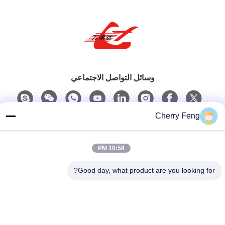
وسائل التواصل الاجتماعي
Cherry Feng
اتصل سريعًا
تيل
10:58 PM
86-135-84177887
Good day, what product are you looking for?
بريد إلكتروني
sales@balerofchina.com
العنوان