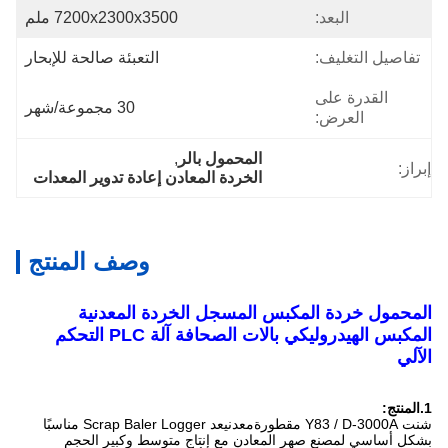
البعد:
7200x2300x3500 ملم
تفاصيل التغليف:
التعبئة صالحة للإبحار
القدرة على
30 مجموعة/شهر
العرض:
المحمول بالر
, 
إبراز:
الخردة المعادن إعادة تدوير المعدات
وصف المنتج
المحمول خردة المكبس المسجل الخردة المعدنية
المكبس الهيدروليكي بالات الصحافة آلة PLC التحكم
الآلي
1
.المنتج:
شنت Y83 / D-3000A مقطورة
معدن
يعد Scrap Baler Logger مناسبًا
بشكل أساسي لمصنع صهر المعادن مع إنتاج متوسط ​​وكبير الحجم