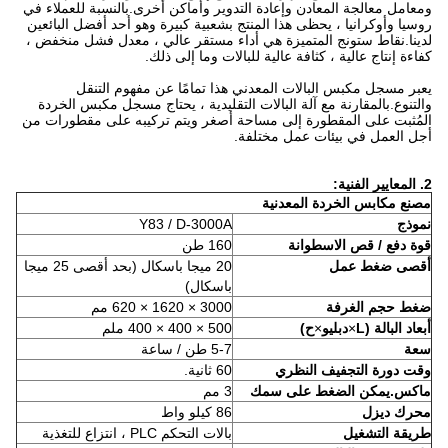
ومعامل معالجة المعادن وإعادة التدوير وأماكن أخرى.بالنسبة للعملاء في
روسيا وأوكرانيا ، يحظى هذا المنتج بشعبية كبيرة وهو أحد أفضل البائعين
لدينا.نقاط ستونج المتميزة هي أداء مستقر عالي ، معدل فشل منخفض ،
كفاءة إنتاج عالية ، كثافة عالية للبالات وما إلى ذلك.
يعبر مسجل مكبس البالات المعدني هذا تمامًا عن مفهوم التنقل
والتنوع.بالمقارنة مع آلة البالات التقليدية ، يحتاج مسجل مكبس الخردة
المُثبت على المقطورة إلى مساحة أصغر ويتم تركيبه على مقطورات من
أجل العمل في بيئات عمل مختلفة.
2. المعايير الفنية:
مصنع مكابس الخردة المعدنية
نموذج
Y83 / D-3000A
قوة دفع / قص الاسطوانة
160 طن
أقصى ضغط عمل
20 ميجا باسكال (بحد أقصى 25 ميجا
باسكال)
ضغط حجم الغرفة
3000 × 1620 × 620 مم
أبعاد البالة (L
×
دبليو
×
ح)
500 × 400 × 400 ملم
سعة
5-7 طن / ساعة
وقت دورة التجفيف النظري
60 ثانية.
ماكس.يمكن الضغط على سمك
3 مم
محرك ديزل
86 كيلو واط
طريقة التشغيل
بالات التحكم PLC ، انتزاع للتغذية