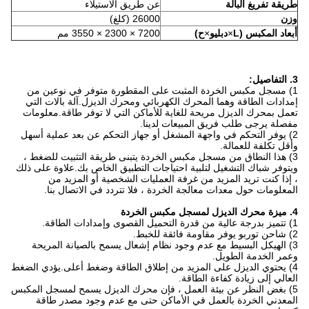
طريقة تفريغ البالة
عن طريق الاستيلاء
وزن
26000 (كلغ)
أبعاد المكبس (L
×
دبليو
×
ح)
7200 × 2300 × 3550 مم
3. التفاصيل:
1) مسجل مكبس الخردة المثبت على المقطورة متوفر في نوعين من
إمدادات الطاقة وهما المحرك الكهربائي ومحرك الديزل.آلة بالات التي
تعمل بمحرك الديزل مريحة للغاية للأماكن التي لا توفر طاقة.معلومات
مفصلة يرجى طلب فريق المبيعات لدينا.
2) يوفر التحكم في واجهة المشغل أو جهاز التحكم عن بعد عملية أسهل
وأقل تكلفة للعمالة.
3) هذا النطاق من مسجل مكبس الخردة يتبنى طريقة التثبيت للضغط ،
ويتوفر شباك التشغيل لتلبية احتياجات التطبيق الخاص بك.علاوة على ذلك
، إذا كنت تريد المزيد من غرفة العمليات الشخصية أو المزيد من
المعلومات حول معدات معالجة الخردة ، فلا تتردد في الاتصال بنا.
4. ميزة محرك الديزل لمسجل مكبس الخردة
1) تتميز بدرجة عالية من قدرة التحميل القصوى وإمدادات الطاقة.
2) شاحن توربو يوفر مقاومة فائقة للخبط.
3) الهيكل البسيط مع عدم وجود نظام إشعال يسمح بالصيانة المريحة
وعمر الخدمة الطويل.
4) يحتوي الديزل على المزيد من إطلاق الطاقة وضغط أعلى.يؤدي الضغط
العالي إلى زيادة كفاءة الطاقة.
5) بغض النظر عن بيئة العمل ، فإن محرك الديزل يسمح لمسجل المكبس
المعدني الخردة بالعمل في الأماكن حتى مع عدم وجود مصدر طاقة