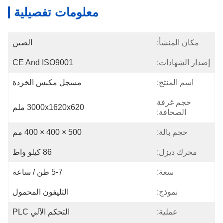
معلومات تفصيلية
مكان المنشأ:
الصين
إصدار الشهادات:
CE And ISO9001
اسم المنتج:
مسجل مكبس الخردة
حجم غرفة
3000x1620x620 ملم
الصحافة:
حجم بالة:
500 × 400 × 400 مم
محرك ديزل:
86 كيلو واط
سعة:
5-7 طن / ساعة
نموذج:
التليفون المحمول
عملية:
التحكم الآلي PLC