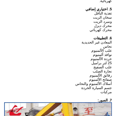
كهربائية.
5. اختياري إضافي
تغذية الناقل
سخان الزيت
ومبرد الزيت
محرك ديزل
محرك كهربائي
6. التطبيقات
المعادن غير الحديدية
نحاس
علب الألمنيوم
نوافذ ألمنيوم
خردة الألمنيوم
25 لتر براميل
علب الصفيح
نجارة الصلب
رقائق الألمنيوم
صفائح الألمنيوم
أسلاك الألمنيوم والنحاس
جسم السيارة الخردة
مركبات
7. الصور: