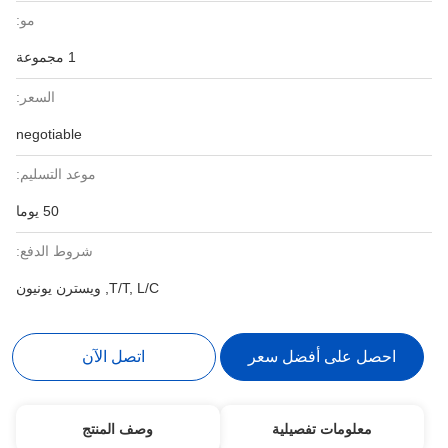
مو:
1 مجموعة
السعر:
negotiable
موعد التسليم:
50 يوما
شروط الدفع:
T/T, L/C, ويسترن يونيون
احصل على أفضل سعر
اتصل الآن
معلومات تفصيلية
وصف المنتج