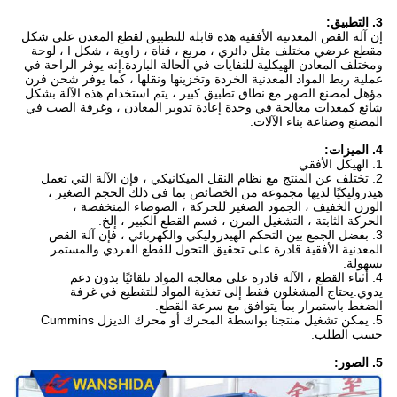
3. التطبيق:
إن آلة القص المعدنية الأفقية هذه قابلة للتطبيق لقطع المعدن على شكل
مقطع عرضي مختلف مثل دائري ، مربع ، قناة ، زاوية ، شكل I ، لوحة
ومختلف المعادن الهيكلية للنفايات في الحالة الباردة.إنه يوفر الراحة في
عملية ربط المواد المعدنية الخردة وتخزينها ونقلها ، كما يوفر شحن فرن
مؤهل لمصنع الصهر.مع نطاق تطبيق كبير ، يتم استخدام هذه الآلة بشكل
شائع كمعدات معالجة في وحدة إعادة تدوير المعادن ، وغرفة الصب في
المصنع وصناعة بناء الآلات.
4. الميزات:
1. الهيكل الأفقي
2. تختلف عن المنتج مع نظام النقل الميكانيكي ، فإن الآلة التي تعمل
هيدروليكيًا لديها مجموعة من الخصائص بما في ذلك الحجم الصغير ،
الوزن الخفيف ، الجمود الصغير للحركة ، الضوضاء المنخفضة ،
الحركة الثابتة ، التشغيل المرن ، قسم القطع الكبير ، إلخ.
3. بفضل الجمع بين التحكم الهيدروليكي والكهربائي ، فإن آلة القص
المعدنية الأفقية قادرة على تحقيق التحول للقطع الفردي والمستمر
بسهولة.
4. أثناء القطع ، الآلة قادرة على معالجة المواد تلقائيًا بدون دعم
يدوي.يحتاج المشغلون فقط إلى تغذية المواد للتقطيع في غرفة
الضغط باستمرار بما يتوافق مع سرعة القطع.
5. يمكن تشغيل منتجنا بواسطة المحرك أو محرك الديزل Cummins
حسب الطلب.
5. الصور: