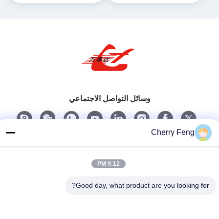
وسائل التواصل الاجتماعي
Cherry Feng
اتصل سريعًا
تيل
9:12 PM
86-135-84177887
Good day, what product are you looking for?
بريد إلكتروني
sales@balerofchina.com