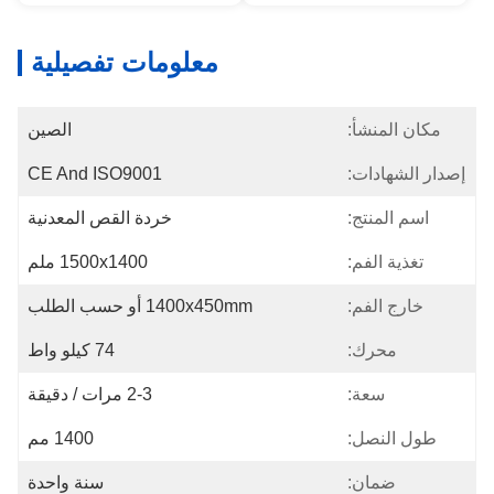
معلومات تفصيلية
مكان المنشأ:
الصين
إصدار الشهادات:
CE And ISO9001
اسم المنتج:
خردة القص المعدنية
تغذية الفم:
1500x1400 ملم
خارج الفم:
1400x450mm أو حسب الطلب
محرك:
74 كيلو واط
سعة:
2-3 مرات / دقيقة
طول النصل:
1400 مم
ضمان:
سنة واحدة