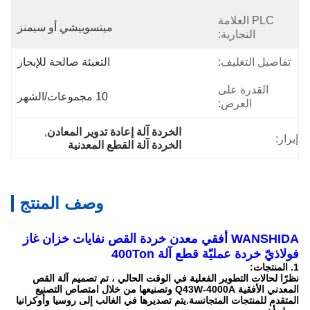
PLC العلامة
ميتسوبيشي أو سيمنز
التجارية:
تفاصيل التغليف:
التعبئة صالحة للإبحار
القدرة على
10 مجموعات/الشهر
العرض:
الخردة آلة إعادة تدوير المعادن
, 
إبراز:
الخردة آلة القطع المعدنية
وصف المنتج
WANSHIDA أفقي معدن خردة القص نفايات خزان غاز
فولاذيّ خردة عمليّة قطع آلة 400Ton
1. المنتجات:
نظرًا لحالات التطوير الفعلية في الوقت الحالي ، تم تصميم آلة القص
المعدني الأفقية Q43W-4000A وتصنيعها من خلال امتصاص التصنيع
المتقدم للمنتجات المتجانسة.يتم تصديرها في الغالب إلى روسيا وأوكرانيا