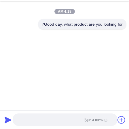
4:18 AM
Good day, what product are you looking for?
400 طن 74kW الخردة المعدنية المكبس، آلة القص الهيدروليكية
القص رزمة مربوطة
2023-01-19
35867 الرؤى