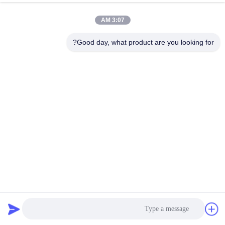
3:07 AM
Good day, what product are you looking for?
83kW خردة المعادن آلة قص الصحافة، تستخدم الخردة المعدنية
القص WANSHIDA Y83Q-4000C
القص رزمة مربوطة
2020-11-26
35897 الرؤى