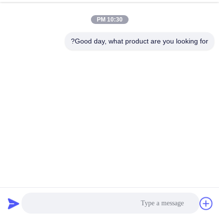
10:30 PM
Good day, what product are you looking for?
النفايات أنابيب الصلب الملامح القص بالر المعادن الهيدروليكية
القص الصحافة تخصيص مقبولة
القص رزمة مربوطة
2020-11-26
36041 الرؤى