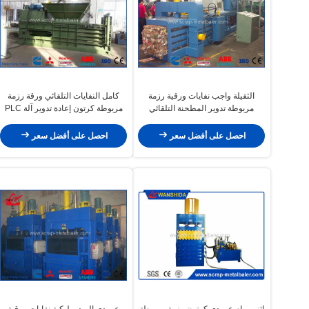
الثقيلة واجب نفايات ورقية رزمة
كامل النفايات التلقائي ورقة رزمة
مربوطة تدوير المطحنة التلقائي
مربوطة كرتون إعادة تدوير آلة PLC
التعادل Y82W-100Z
نظام Y82W-50A
احصل على أفضل سعر
احصل على أفضل سعر
اثنين رام عمودي كرتون رزمة مربوطة
عمودي الهيدروليكية نفايات ورقية