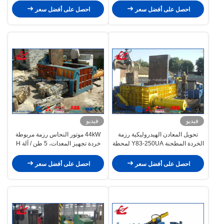
تدوير الخردة
احصل على أفضل سعر
احصل على أفضل سعر
فيديو
فيديو
تحويل المعادن الهيدروليكية رزمة
44kW موتور النحاس رزمة مربوطة
الخردة المطحنة Y83-250UA لمحطة
خردة تجهيز المعدات، 5 طن / آلة H
إعادة تدوير المعادن
خردة تجميع
احصل على أفضل سعر
احصل على أفضل سعر