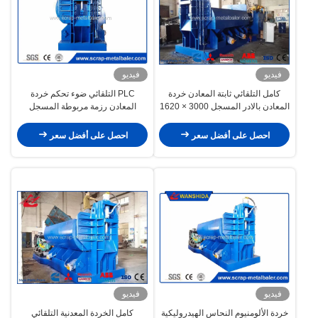
فيديو
فيديو
كامل التلقائي ثابتة المعادن خردة
PLC التلقائي ضوء تحكم خردة
المعادن بالادر المسجل 3000 × 1620
المعادن رزمة مربوطة المسجل
× 620 ملليمتر
الصحافة طرد الطريقة Y83 / D-
3000B
احصل على أفضل سعر
احصل على أفضل سعر
فيديو
فيديو
خردة الألومنيوم النحاس الهيدروليكية
كامل الخردة المعدنية التلقائي