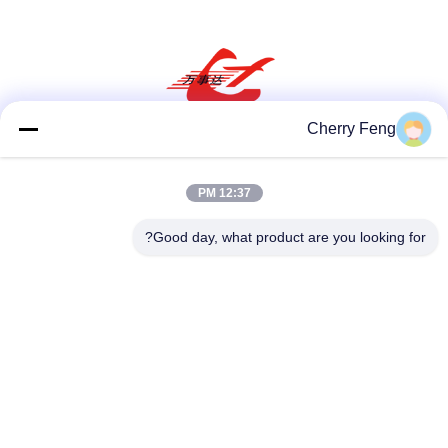
Cherry Feng
وسائل التواصل الاجتماعي
12:37 PM
Good day, what product are you looking for?
اتصل سريعًا
تيل
86-135-84177887
بريد إلكتروني
sales@balerofchina.com
العنوان