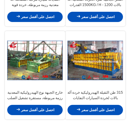
بالات 1200 - 1500KG / H القدرات
معدنية رزمة مربوطة، خردة قوية
سيارة رزمة مربوطة Y83-250UA
احصل على أفضل سعر
احصل على أفضل سعر
315 طن الثقيلة الهيدروليكية خردة آلة
خارج الجبهة نوع الهيدروليكية المعدنية
بالات لخردة السيارات النفايات
رزمة مربوطة، مستقرة تشغيل الصلب
السيارات
رزمة مربوطة آلات Y83Q-135B
احصل على أفضل سعر
احصل على أفضل سعر