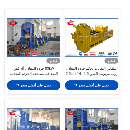
فيديو
فيديو
التلقائي النفايات تحكم خردة المعادن
83kW خردة المعادن آلة قص
رزمة مربوطة القص 1.5 - 2.5ton / H
الصحافة، تستخدم الخردة المعدنية
القدرات Y83Q-4000G
القص WANSHIDA Y83Q-4000C
احصل على أفضل سعر
احصل على أفضل سعر