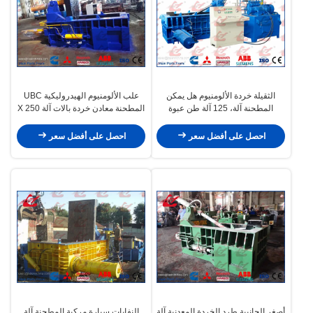
الثقيلة خردة الألومنيوم هل يمكن
علب الألومنيوم الهيدروليكية UBC
المطحنة آلة، 125 آلة طن عبوة
المطحنة معادن خردة بالات آلة 250 X
المشروبات رزمة مربوطة
250MM بايل الحجم
احصل على أفضل سعر
احصل على أفضل سعر
أصغر الجانبية طرد الخردة المعدنية آلة
النفايات سيارة مركبة المطحنة آلة