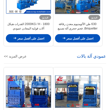
فيديو
فيديو
630 طن الألومنيوم معدن رقاقة
1800 - 2000KG / H القدرات هيكل
Briquetter، فحم حجري آلة تصنيع
آلات قولبة المعادن عمودي
نشارة الخشب المعادن
WANSHIDA
احصل على أفضل سعر
احصل على أفضل سعر
عمودي آلة بالات
عرض المزيد >>