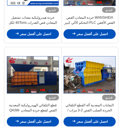
فيديو
فيديو
WANSHIDA خردة المعادن القص
خردة هيدروليكية معدات تشغيل
القص الأفقي PLC التحكم الآلي كبير
المعادن قص القدرات 40Tons لكل
الفم حاوية القص
يوم
احصل على أفضل سعر
احصل على أفضل سعر
فيديو
فيديو
النفايات المعدنية آلة القطع التلقائي
قطع التلقائي الهيدروليكية المعدنية
الخردة الصلب القص 2-3 مرات /
القص لقطع خردة المعادن Q43W-
دقيقة
4000A
احصل على أفضل سعر
احصل على أفضل سعر