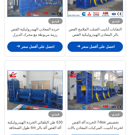
فيديو
فيديو
النفايات أنابيب الصلب الملامح القص
خردة المعادن الهيدروليكية القص
بالر المعادن الهيدروليكية القص
رزمة مربوطة مع محرك الديزل
الصحافة تخصيص مقبولة
WANSHIDA Y83Q-4000B
احصل على أفضل سعر
احصل على أفضل سعر
فيديو
فيديو
تخصيص 74kw الخردة آلة القص
630 طن التلقائي الخردة الهيدروليكية
لخردة أنابيب، المركبات المعادن بالات
آلة القص آلة بالر 6m طول الصحافة
القص
غرفة 20 طن / ساعة